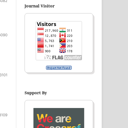
3082
Journal Visitor
3090
3101
Support By
3109