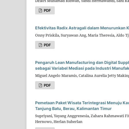
Dzikri Muhamad Ridwan, Yandi Hermawandi, Sani 
PDF
Efektivitas Radix Astragali dalam Menurunkan K
Onny Priskila, Suryawan Ang, Maria Theresia, Aldo 
PDF
Pengaruh Lean Manufacturing dan Digital Supply
sebagai Variabel Mediasi pada Industri Manufa
Miguel Angelo Maramis, Catalina Aurelia Jetty Maki
PDF
Pemetaan Paket Wisata Terintegrasi Menuju Kaw
Tanjung Batu, Berau, Kalimantan Timur
Supriyani, Yayang Anggrenesia, Zahara Rahmawati F
Hernowo, Herlan Suherlan