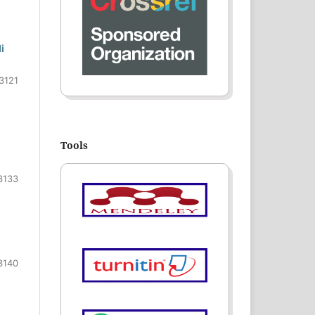
i
3121
Tools
3133
3140