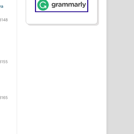
ya
3148
3155
3165