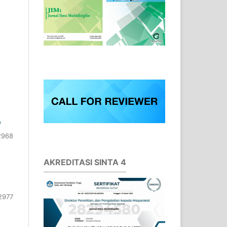
y
2968
AKREDITASI SINTA 4
2977