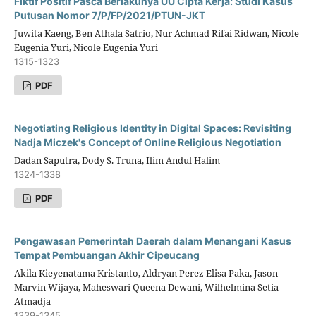
Fiktif Positif Pasca Berlakunya UU Cipta Kerja: Studi Kasus
Putusan Nomor 7/P/FP/2021/PTUN-JKT
Juwita Kaeng, Ben Athala Satrio, Nur Achmad Rifai Ridwan, Nicole
Eugenia Yuri, Nicole Eugenia Yuri
1315-1323
PDF
Negotiating Religious Identity in Digital Spaces: Revisiting
Nadja Miczek's Concept of Online Religious Negotiation
Dadan Saputra, Dody S. Truna, Ilim Andul Halim
1324-1338
PDF
Pengawasan Pemerintah Daerah dalam Menangani Kasus
Tempat Pembuangan Akhir Cipeucang
Akila Kieyenatama Kristanto, Aldryan Perez Elisa Paka, Jason
Marvin Wijaya, Maheswari Queena Dewani, Wilhelmina Setia
Atmadja
1339-1345