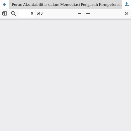
Peran Akuntabilitas dalam Memediasi Pengaruh Kompetensi Aparatur terhadap Kinerja Keuangan Rumah Sakit Jiwa Daerah Kolonel Haji Muhammad Syukur Provinsi Jambi