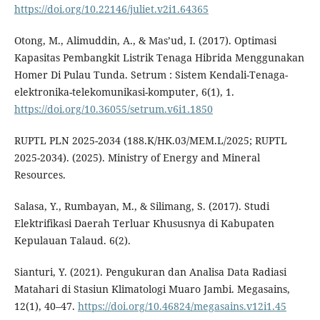
https://doi.org/10.22146/juliet.v2i1.64365
Otong, M., Alimuddin, A., & Mas’ud, I. (2017). Optimasi
Kapasitas Pembangkit Listrik Tenaga Hibrida Menggunakan
Homer Di Pulau Tunda. Setrum : Sistem Kendali-Tenaga-
elektronika-telekomunikasi-komputer, 6(1), 1.
https://doi.org/10.36055/setrum.v6i1.1850
RUPTL PLN 2025-2034 (188.K/HK.03/MEM.L/2025; RUPTL
2025-2034). (2025). Ministry of Energy and Mineral
Resources.
Salasa, Y., Rumbayan, M., & Silimang, S. (2017). Studi
Elektrifikasi Daerah Terluar Khususnya di Kabupaten
Kepulauan Talaud. 6(2).
Sianturi, Y. (2021). Pengukuran dan Analisa Data Radiasi
Matahari di Stasiun Klimatologi Muaro Jambi. Megasains,
12(1), 40–47.
https://doi.org/10.46824/megasains.v12i1.45