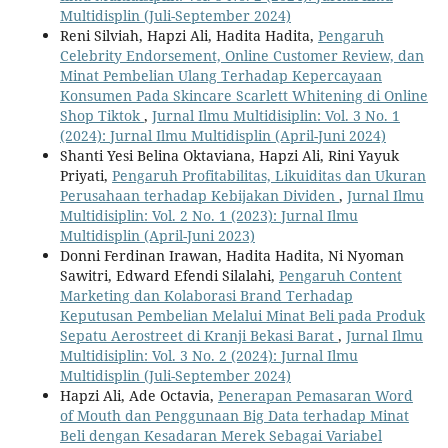
Multidisplin (Juli-September 2024)
Reni Silviah, Hapzi Ali, Hadita Hadita,
Pengaruh
Celebrity Endorsement, Online Customer Review, dan
Minat Pembelian Ulang Terhadap Kepercayaan
Konsumen Pada Skincare Scarlett Whitening di Online
Shop Tiktok
,
Jurnal Ilmu Multidisiplin: Vol. 3 No. 1
(2024): Jurnal Ilmu Multidisplin (April-Juni 2024)
Shanti Yesi Belina Oktaviana, Hapzi Ali, Rini Yayuk
Priyati,
Pengaruh Profitabilitas, Likuiditas dan Ukuran
Perusahaan terhadap Kebijakan Dividen
,
Jurnal Ilmu
Multidisiplin: Vol. 2 No. 1 (2023): Jurnal Ilmu
Multidisplin (April-Juni 2023)
Donni Ferdinan Irawan, Hadita Hadita, Ni Nyoman
Sawitri, Edward Efendi Silalahi,
Pengaruh Content
Marketing dan Kolaborasi Brand Terhadap
Keputusan Pembelian Melalui Minat Beli pada Produk
Sepatu Aerostreet di Kranji Bekasi Barat
,
Jurnal Ilmu
Multidisiplin: Vol. 3 No. 2 (2024): Jurnal Ilmu
Multidisplin (Juli-September 2024)
Hapzi Ali, Ade Octavia,
Penerapan Pemasaran Word
of Mouth dan Penggunaan Big Data terhadap Minat
Beli dengan Kesadaran Merek Sebagai Variabel