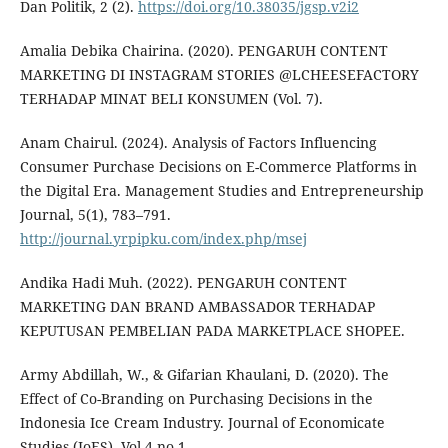
Dan Politik, 2 (2).
https://doi.org/10.38035/jgsp.v2i2
Amalia Debika Chairina. (2020). PENGARUH CONTENT
MARKETING DI INSTAGRAM STORIES @LCHEESEFACTORY
TERHADAP MINAT BELI KONSUMEN (Vol. 7).
Anam Chairul. (2024). Analysis of Factors Influencing
Consumer Purchase Decisions on E-Commerce Platforms in
the Digital Era. Management Studies and Entrepreneurship
Journal, 5(1), 783–791.
http://journal.yrpipku.com/index.php/msej
Andika Hadi Muh. (2022). PENGARUH CONTENT
MARKETING DAN BRAND AMBASSADOR TERHADAP
KEPUTUSAN PEMBELIAN PADA MARKETPLACE SHOPEE.
Army Abdillah, W., & Gifarian Khaulani, D. (2020). The
Effect of Co-Branding on Purchasing Decisions in the
Indonesia Ice Cream Industry. Journal of Economicate
Studies (JoES), Vol 4 no 1.