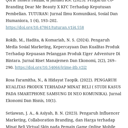
Branding Dear Me Beauty X KFC Terhadap Keputusan
Pembelian. TUTURAN: Jurnal Ilmu Komunikasi, Sosial Dan
Humaniora, 1 (4), 193–202.
https://doi.org/10.47861/tuturan.v1i4.558
Rokib, M., Hadita, & Komariah, N. S. (2024). Pengaruh
Media Sosial Marketing, Kepercayaan Dan Kualitas Produk
Terhadap Kepuasan Pelanggan Produk Eiger Adventure Di
Bintara. Jurnal Riset Manajemen Dan Ekonomi, 2(2), 269–
290.
https://doi.org/10.54066/jrime-itb.v2i2
Rosa Faramitha, N., & Hidayat Taopik. (2022). PENGARUH
KUALITAS PRODUK TERHADAP MINAT BELI ( STUDI KASUS
PADA SMARTPHONE SAMSUNG DI NEO KOMUNIKA). Jurnal
Ekonomi Dan Bisnis, 10(1).
Setiawan, J. A., & Asiyah, B. N. (2023). Pengaruh Influencer
Marketing, Collaboration Branding, dan Harga terhadap
Minat Beli Virtual Skin pada Pemain Game Online Mobile