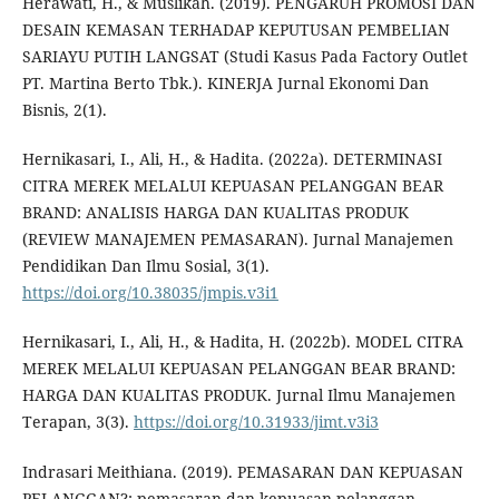
Herawati, H., & Muslikah. (2019). PENGARUH PROMOSI DAN
DESAIN KEMASAN TERHADAP KEPUTUSAN PEMBELIAN
SARIAYU PUTIH LANGSAT (Studi Kasus Pada Factory Outlet
PT. Martina Berto Tbk.). KINERJA Jurnal Ekonomi Dan
Bisnis, 2(1).
Hernikasari, I., Ali, H., & Hadita. (2022a). DETERMINASI
CITRA MEREK MELALUI KEPUASAN PELANGGAN BEAR
BRAND: ANALISIS HARGA DAN KUALITAS PRODUK
(REVIEW MANAJEMEN PEMASARAN). Jurnal Manajemen
Pendidikan Dan Ilmu Sosial, 3(1).
https://doi.org/10.38035/jmpis.v3i1
Hernikasari, I., Ali, H., & Hadita, H. (2022b). MODEL CITRA
MEREK MELALUI KEPUASAN PELANGGAN BEAR BRAND:
HARGA DAN KUALITAS PRODUK. Jurnal Ilmu Manajemen
Terapan, 3(3).
https://doi.org/10.31933/jimt.v3i3
Indrasari Meithiana. (2019). PEMASARAN DAN KEPUASAN
PELANGGAN?: pemasaran dan kepuasan pelanggan.