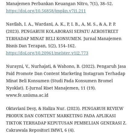
Manajemen Perbankan Keuangan Nitro, 7(1), 38–52.
https://doi.org/10.56858/jmpkn.v7i1.211
Navilah, I. A., Wardani, A. K., P, I. B., A, M. S., & A, P. P.
(2023). PENGARUH KOLABORASI SEPATU AEROSTREET
TERHADAP MINAT BELI KONSUMEN. Jurnal Manajemen
Bisnis Dan Terapan, 1(2), 154–162.
https://doi.org/10.20961/meister.v1i2.773
Nurayni, V., Nurhajati, & Wahono, B. (2022). Pengaruh Jasa
Paid Promote Dan Content Marketing Instagram Terhadap
Minat Beli Konsumen (Studi Pada Konsumen Bromel
Nyoklat). E-Jurnal Riset Manajemen, 11 (19).
www.fe.unisma.ac.id
Oktaviani Desy, & Haliza Nur. (2023). PENGARUH REVIEW
PRODUK DAN CONTENT MARKETING PADA APLIKASI
TIKTOK TERHADAP KEPUTUSAN PEMBELIAN GENERASI Z.
Cakrawala Repositori IMWI, 6 (4).