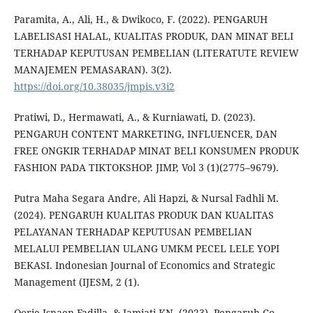
Paramita, A., Ali, H., & Dwikoco, F. (2022). PENGARUH
LABELISASI HALAL, KUALITAS PRODUK, DAN MINAT BELI
TERHADAP KEPUTUSAN PEMBELIAN (LITERATUTE REVIEW
MANAJEMEN PEMASARAN). 3(2).
https://doi.org/10.38035/jmpis.v3i2
Pratiwi, D., Hermawati, A., & Kurniawati, D. (2023).
PENGARUH CONTENT MARKETING, INFLUENCER, DAN
FREE ONGKIR TERHADAP MINAT BELI KONSUMEN PRODUK
FASHION PADA TIKTOKSHOP. JIMP, Vol 3 (1)(2775–9679).
Putra Maha Segara Andre, Ali Hapzi, & Nursal Fadhli M.
(2024). PENGARUH KUALITAS PRODUK DAN KUALITAS
PELAYANAN TERHADAP KEPUTUSAN PEMBELIAN
MELALUI PEMBELIAN ULANG UMKM PECEL LELE YOPI
BEKASI. Indonesian Journal of Economics and Strategic
Management (IJESM, 2 (1).
Qorie Isnaen Fadilla, & Jamiati KN. (2023). Pengaruh Co-