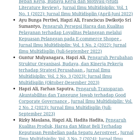
Beban Kerja, Budaya Kerja dan Motivasi (Studi
Literature Review)
,
Jurnal Ilmu Multidisiplin: Vol. 1
No. 1 (2022): Jurnal Ilmu Multidisplin (April-Juni 2022)
Ayu Bunga Pertiwi, Hapzi Ali, Franciscus Dwikotjo Sri
Sumantyo,
Pengaruh Persepsi Harga dan Kualitas
Pelayanan terhadap Loyalitas Pelanggan melalui
Kepuasan Pelanggan pada E-commerce Shopee
,
Jurnal Ilmu Multidisiplin: Vol. 1 No. 2 (2022): Jurnal
Ilmu Multidisplin (Juli-September 2022)
Guntur Mulyanagara, Hapzi Ali,
Pengaruh Perubahan
Struktur Organisasi, Budaya, dan Kinerja Pekerja
terhadap Strategi Perusahaan
,
Jurnal Ilmu
Multidisiplin: Vol. 2 No. 3 (2023): Jurnal Ilmu
Multidisplin (Oktober-Desember 2023)
Hapzi Ali, Farhan Saputra,
Pengaruh Transparan,
Akuntabilitas dan Tanggung Jawab terhadap Good
Corporate Governance
,
Jurnal Ilmu Multidisiplin: Vol.
2 No. 2 (2023): Jurnal Ilmu Multidisplin (Juli-
September 2023)
Rizky Maulana, Hapzi Ali, Hadita Hadita,
Pengaruh
Kualitas Produk, Harga dan Minat Beli Terhadap
Keputusan Pembelian pada Sepatu Aerostreet
,
Jurnal
Ilmu Multidisiplin: Vol. 3 No. 2 (2024): Jurnal Ilmu