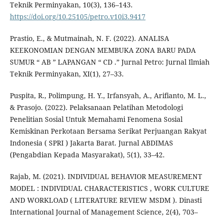
Teknik Perminyakan, 10(3), 136–143.
https://doi.org/10.25105/petro.v10i3.9417
Prastio, E., & Mutmainah, N. F. (2022). ANALISA
KEEKONOMIAN DENGAN MEMBUKA ZONA BARU PADA
SUMUR “ AB ” LAPANGAN “ CD .” Jurnal Petro: Jurnal Ilmiah
Teknik Perminyakan, XI(1), 27–33.
Puspita, R., Polimpung, H. Y., Irfansyah, A., Arifianto, M. L.,
& Prasojo. (2022). Pelaksanaan Pelatihan Metodologi
Penelitian Sosial Untuk Memahami Fenomena Sosial
Kemiskinan Perkotaan Bersama Serikat Perjuangan Rakyat
Indonesia ( SPRI ) Jakarta Barat. Jurnal ABDIMAS
(Pengabdian Kepada Masyarakat), 5(1), 33–42.
Rajab, M. (2021). INDIVIDUAL BEHAVIOR MEASUREMENT
MODEL : INDIVIDUAL CHARACTERISTICS , WORK CULTURE
AND WORKLOAD ( LITERATURE REVIEW MSDM ). Dinasti
International Journal of Management Science, 2(4), 703–