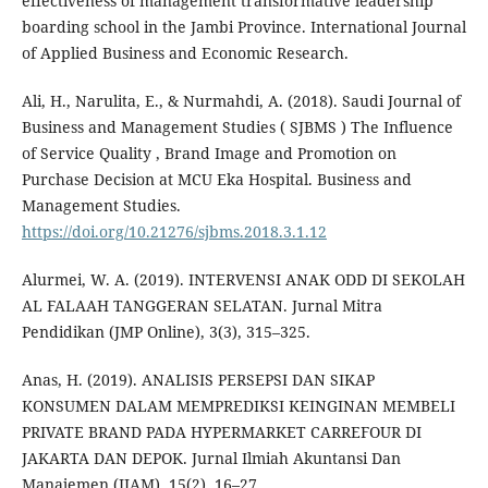
effectiveness of management transformative leadership
boarding school in the Jambi Province. International Journal
of Applied Business and Economic Research.
Ali, H., Narulita, E., & Nurmahdi, A. (2018). Saudi Journal of
Business and Management Studies ( SJBMS ) The Influence
of Service Quality , Brand Image and Promotion on
Purchase Decision at MCU Eka Hospital. Business and
Management Studies.
https://doi.org/10.21276/sjbms.2018.3.1.12
Alurmei, W. A. (2019). INTERVENSI ANAK ODD DI SEKOLAH
AL FALAAH TANGGERAN SELATAN. Jurnal Mitra
Pendidikan (JMP Online), 3(3), 315–325.
Anas, H. (2019). ANALISIS PERSEPSI DAN SIKAP
KONSUMEN DALAM MEMPREDIKSI KEINGINAN MEMBELI
PRIVATE BRAND PADA HYPERMARKET CARREFOUR DI
JAKARTA DAN DEPOK. Jurnal Ilmiah Akuntansi Dan
Manajemen (JIAM), 15(2), 16–27.