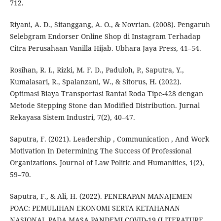
712.
Riyani, A. D., Sitanggang, A. O., & Novrian. (2008). Pengaruh
Selebgram Endorser Online Shop di Instagram Terhadap
Citra Perusahaan Vanilla Hijab. Ubhara Jaya Press, 41–54.
Rosihan, R. I., Rizki, M. F. D., Paduloh, P., Saputra, Y.,
Kumalasari, R., Spalanzani, W., & Sitorus, H. (2022).
Optimasi Biaya Transportasi Rantai Roda Tipe-428 dengan
Metode Stepping Stone dan Modified Distribution. Jurnal
Rekayasa Sistem Industri, 7(2), 40–47.
Saputra, F. (2021). Leadership , Communication , And Work
Motivation In Determining The Success Of Professional
Organizations. Journal of Law Politic and Humanities, 1(2),
59–70.
Saputra, F., & Ali, H. (2022). PENERAPAN MANAJEMEN
POAC: PEMULIHAN EKONOMI SERTA KETAHANAN
NASIONAL PADA MASA PANDEMI COVID-19 (LITERATURE