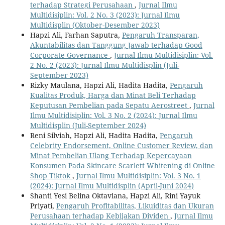
terhadap Strategi Perusahaan
,
Jurnal Ilmu
Multidisiplin: Vol. 2 No. 3 (2023): Jurnal Ilmu
Multidisplin (Oktober-Desember 2023)
Hapzi Ali, Farhan Saputra,
Pengaruh Transparan,
Akuntabilitas dan Tanggung Jawab terhadap Good
Corporate Governance
,
Jurnal Ilmu Multidisiplin: Vol.
2 No. 2 (2023): Jurnal Ilmu Multidisplin (Juli-
September 2023)
Rizky Maulana, Hapzi Ali, Hadita Hadita,
Pengaruh
Kualitas Produk, Harga dan Minat Beli Terhadap
Keputusan Pembelian pada Sepatu Aerostreet
,
Jurnal
Ilmu Multidisiplin: Vol. 3 No. 2 (2024): Jurnal Ilmu
Multidisplin (Juli-September 2024)
Reni Silviah, Hapzi Ali, Hadita Hadita,
Pengaruh
Celebrity Endorsement, Online Customer Review, dan
Minat Pembelian Ulang Terhadap Kepercayaan
Konsumen Pada Skincare Scarlett Whitening di Online
Shop Tiktok
,
Jurnal Ilmu Multidisiplin: Vol. 3 No. 1
(2024): Jurnal Ilmu Multidisplin (April-Juni 2024)
Shanti Yesi Belina Oktaviana, Hapzi Ali, Rini Yayuk
Priyati,
Pengaruh Profitabilitas, Likuiditas dan Ukuran
Perusahaan terhadap Kebijakan Dividen
,
Jurnal Ilmu