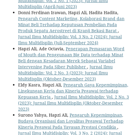
Multidisiplin: Vol. 2 No. 1 (2023): Jurnal Ilmu
Multidisplin (April-Juni 2023)
Donni Ferdinan Irawan, Hapzi Ali, Hadita Hadita,
Pengaruh Content Marketing, Kolaborasi Brand dan
Minat Beli Terhadap Keputusan Pembelian Pada
Produk Sepatu Aerostreet di Kranji Bekasi Barat
,
Jurnal Ilmu Multidisiplin: Vol. 3 No. 2 (2024): Jurnal
Ilmu Multidisplin (Juli-September 2024)
Hapzi Ali, Ade Octavia,
Penerapan Pemasaran Word
of Mouth dan Penggunaan Big Data terhadap Minat
Beli dengan Kesadaran Merek Sebagai Variabel
Intervening Pada Siber Publisher
,
Jurnal Ilmu
Multidisiplin: Vol. 2 No. 3 (2023): Jurnal Ilmu
Multidisplin (Oktober-Desember 2023)
Eldy Kasra, Hapzi Ali,
Pengaruh Gaya Kepemimpinan,
Lingkungan Kerja dan Kinerja Pegawai terhadap
Kepuasan Kerja
,
Jurnal Ilmu Multidisiplin: Vol. 2 No. 3
(2023): Jurnal Ilmu Multidisplin (Oktober-Desember
2023)
Surono Yahya, Hapzi Ali,
Pengaruh Kepemimpinan,
Budaya Organisasi dan Loyalitas Pegawai Terhadap
Kinerja Pegawai Pada Yayasan Prestasi Cendikia
,
Jurnal Ilmu Multidisiplin: Vol. 3 No. 2 (2024): Jurnal