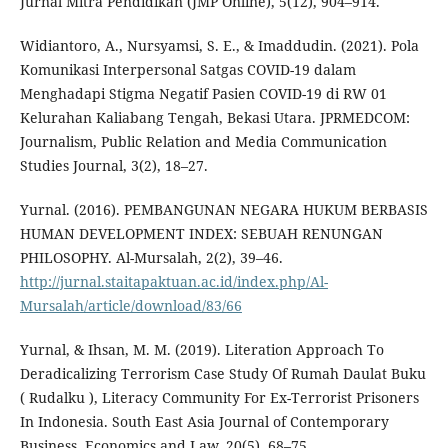
Jurnal Mitra Pendidikan (JMP Online), 5(12), 904–914.
Widiantoro, A., Nursyamsi, S. E., & Imaddudin. (2021). Pola
Komunikasi Interpersonal Satgas COVID-19 dalam
Menghadapi Stigma Negatif Pasien COVID-19 di RW 01
Kelurahan Kaliabang Tengah, Bekasi Utara. JPRMEDCOM:
Journalism, Public Relation and Media Communication
Studies Journal, 3(2), 18–27.
Yurnal. (2016). PEMBANGUNAN NEGARA HUKUM BERBASIS
HUMAN DEVELOPMENT INDEX: SEBUAH RENUNGAN
PHILOSOPHY. Al-Mursalah, 2(2), 39–46.
http://jurnal.staitapaktuan.ac.id/index.php/Al-
Mursalah/article/download/83/66
Yurnal, & Ihsan, M. M. (2019). Literation Approach To
Deradicalizing Terrorism Case Study Of Rumah Daulat Buku
( Rudalku ), Literacy Community For Ex-Terrorist Prisoners
In Indonesia. South East Asia Journal of Contemporary
Business, Economics and Law, 20(5), 68–75.