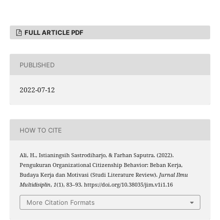
FULL ARTICLE PDF
PUBLISHED
2022-07-12
HOW TO CITE
Ali, H., Istianingsih Sastrodiharjo, & Farhan Saputra. (2022).
Pengukuran Organizational Citizenship Behavior: Beban Kerja,
Budaya Kerja dan Motivasi (Studi Literature Review).
Jurnal Ilmu
Multidisiplin
,
1
(1), 83–93. https://doi.org/10.38035/jim.v1i1.16
More Citation Formats