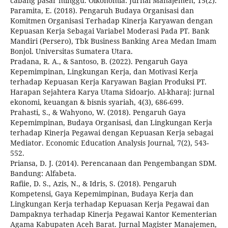
cabang pasar minggu. Oikonomia: Jurnal Manajemen, 15(2).
Paramita, E. (2018). Pengaruh Budaya Organisasi dan
Komitmen Organisasi Terhadap Kinerja Karyawan dengan
Kepuasan Kerja Sebagai Variabel Moderasi Pada PT. Bank
Mandiri (Persero), Tbk Business Banking Area Medan Imam
Bonjol. Universitas Sumatera Utara.
Pradana, R. A., & Santoso, B. (2022). Pengaruh Gaya
Kepemimpinan, Lingkungan Kerja, dan Motivasi Kerja
terhadap Kepuasan Kerja Karyawan Bagian Produksi PT.
Harapan Sejahtera Karya Utama Sidoarjo. Al-kharaj: jurnal
ekonomi, keuangan & bisnis syariah, 4(3), 686-699.
Prahasti, S., & Wahyono, W. (2018). Pengaruh Gaya
Kepemimpinan, Budaya Organisasi, dan Lingkungan Kerja
terhadap Kinerja Pegawai dengan Kepuasan Kerja sebagai
Mediator. Economic Education Analysis Journal, 7(2), 543-
552.
Priansa, D. J. (2014). Perencanaan dan Pengembangan SDM.
Bandung: Alfabeta.
Rafiie, D. S., Azis, N., & Idris, S. (2018). Pengaruh
Kompetensi, Gaya Kepemimpinan, Budaya Kerja dan
Lingkungan Kerja terhadap Kepuasan Kerja Pegawai dan
Dampaknya terhadap Kinerja Pegawai Kantor Kementerian
Agama Kabupaten Aceh Barat. Jurnal Magister Manajemen,