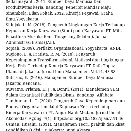
Sedarmayanti. 2011. Sumber Daya Manusia Dan
Produktivitas kerja, Bandung, Penerbit Mandar Maju
Sinambela, Lijan Poltak. 2012. Kinerja Pegawai. Graha
Ilmu.Yogyakarta.
Sitinjak, L. N. (2018). Pengaruh Lingkungan Kerja Terhadap
Kepuasan Kerja Karyawan (Studi pada Karyawan PT. Mitra
Pinasthika Mustika Rent Tangerang Selatan). Jurnal
Administrasi Bisnis (JAB).
Sopiah. (2008). Perilaku Organisasional. Yogyakarta: ANDI.
Sugiono, E. & Pratista, R. M. (2018). Pengaruh
Kepemimpinan Transformasional, Motivasi dan Lingkungan
Kerja Fisik Terhadap Kinerja Karyawan PT. Rafa Topaz
Utama di Jakarta. Jurnal Ilmu Manajemen, Vol.14: 43-58.
Sutrisno, E. (2016). Manajemen Sumber Daya Manusia.
Jakarta: Kencana.
Suwatno, Priansa, H. J., & Donni. (2011). Manajemen SDM
dalam Organisasi Publik dan Bisnis. Bandung: Alfabeta.
Tambunan, L. T. (2020). Pengaruh Gaya Kepemimpinan dan
Budaya Organisasi melalui Kepuasan Kerja terhadap
Kinerja Karyawan di PT. Anjur Nauli Medan. Jurnal Ilmiah
Akomodasi Agung, 7(1). https://doi.org/10.51827/jiaa.v7i1.46
Usman, Husaini. (2011). Manajemen Teori, praktik dan Riset
Pendidikan (Edisi 3.): Jakarta: Bumi Aksara.