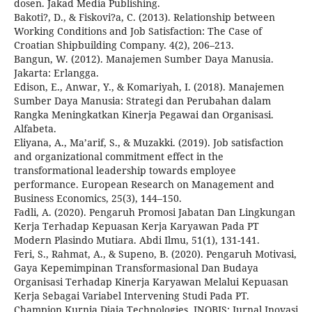
dosen. Jakad Media Publishing.
Bakoti?, D., & Fiskovi?a, C. (2013). Relationship between
Working Conditions and Job Satisfaction: The Case of
Croatian Shipbuilding Company. 4(2), 206–213.
Bangun, W. (2012). Manajemen Sumber Daya Manusia.
Jakarta: Erlangga.
Edison, E., Anwar, Y., & Komariyah, I. (2018). Manajemen
Sumber Daya Manusia: Strategi dan Perubahan dalam
Rangka Meningkatkan Kinerja Pegawai dan Organisasi.
Alfabeta.
Eliyana, A., Ma’arif, S., & Muzakki. (2019). Job satisfaction
and organizational commitment effect in the
transformational leadership towards employee
performance. European Research on Management and
Business Economics, 25(3), 144–150.
Fadli, A. (2020). Pengaruh Promosi Jabatan Dan Lingkungan
Kerja Terhadap Kepuasan Kerja Karyawan Pada PT
Modern Plasindo Mutiara. Abdi Ilmu, 51(1), 131-141.
Feri, S., Rahmat, A., & Supeno, B. (2020). Pengaruh Motivasi,
Gaya Kepemimpinan Transformasional Dan Budaya
Organisasi Terhadap Kinerja Karyawan Melalui Kepuasan
Kerja Sebagai Variabel Intervening Studi Pada PT.
Champion Kurnia Djaja Technologies. INOBIS: Jurnal Inovasi