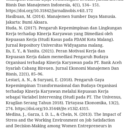
Bisnis Dan Manajemen Indonesia, 4(1), 134– 151.
https://doi.org/10.31842/jurnalinobis.v4i1.172
Hasibuan, M. (2014). Manajemen Sumber Daya Manusia.
Jakarta: Bumi Aksara.
Huda, N. (2017). Pengaruh Kepemimpinan dan Lingkungan
Kerja terhadap Kinerja Karyawan yang Dimediasi oleh
Kepuasan Kerja (Studi Kasus pada PDAM Kota Malang).
Jurnal Repository Universitas Widyagama malang.
Iis, E. Y., & Yanita. (2021). Peran Motivasi Kerja dan
Kepuasan Kerja dalam memediasi Pengaruh Budaya
Organisasi terhadap Kinerja Karyawan pada PT. Bank Aceh
Syariah Cabang Bireuen. Jurnal Ekonomi Manajemen Dan
Bisnis, 22(1), 85–96.
Lestari, A. N., & Suryani, E. (2018). Pengaruh Gaya
Kepemimpinan Transformasional dan Budaya Organisasi
terhadap Kinerja Karyawan melalui Kepuasan Kerja
sebagai Variabel Intervening (Studi pada PT. The Univenus,
Kragilan Serang Tahun 2018). Tirtayasa Ekonomika, 13(2),
274. https://doi.org/10.35448/jte.v13i2.4315.
Medina, J., Garza, I. D. L., & Chein, N. (2013). The Impact of
Stress and the Working Environment on Job Satisfaction
and Decision-Making among Women Entrepreneurs in