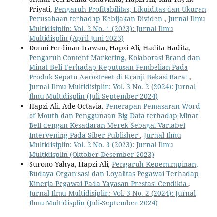
Priyati,
Pengaruh Profitabilitas, Likuiditas dan Ukuran
Perusahaan terhadap Kebijakan Dividen
,
Jurnal Ilmu
Multidisiplin: Vol. 2 No. 1 (2023): Jurnal Ilmu
Multidisplin (April-Juni 2023)
Donni Ferdinan Irawan, Hapzi Ali, Hadita Hadita,
Pengaruh Content Marketing, Kolaborasi Brand dan
Minat Beli Terhadap Keputusan Pembelian Pada
Produk Sepatu Aerostreet di Kranji Bekasi Barat
,
Jurnal Ilmu Multidisiplin: Vol. 3 No. 2 (2024): Jurnal
Ilmu Multidisplin (Juli-September 2024)
Hapzi Ali, Ade Octavia,
Penerapan Pemasaran Word
of Mouth dan Penggunaan Big Data terhadap Minat
Beli dengan Kesadaran Merek Sebagai Variabel
Intervening Pada Siber Publisher
,
Jurnal Ilmu
Multidisiplin: Vol. 2 No. 3 (2023): Jurnal Ilmu
Multidisplin (Oktober-Desember 2023)
Surono Yahya, Hapzi Ali,
Pengaruh Kepemimpinan,
Budaya Organisasi dan Loyalitas Pegawai Terhadap
Kinerja Pegawai Pada Yayasan Prestasi Cendikia
,
Jurnal Ilmu Multidisiplin: Vol. 3 No. 2 (2024): Jurnal
Ilmu Multidisplin (Juli-September 2024)