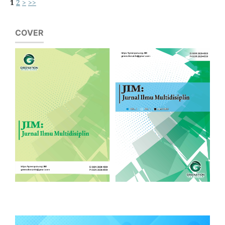
1
2
>
>>
COVER