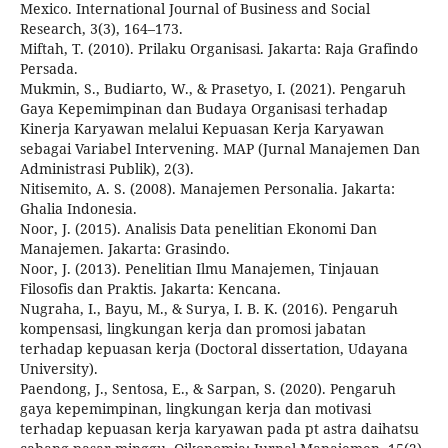
Mexico. International Journal of Business and Social
Research, 3(3), 164–173.
Miftah, T. (2010). Prilaku Organisasi. Jakarta: Raja Grafindo
Persada.
Mukmin, S., Budiarto, W., & Prasetyo, I. (2021). Pengaruh
Gaya Kepemimpinan dan Budaya Organisasi terhadap
Kinerja Karyawan melalui Kepuasan Kerja Karyawan
sebagai Variabel Intervening. MAP (Jurnal Manajemen Dan
Administrasi Publik), 2(3).
Nitisemito, A. S. (2008). Manajemen Personalia. Jakarta:
Ghalia Indonesia.
Noor, J. (2015). Analisis Data penelitian Ekonomi Dan
Manajemen. Jakarta: Grasindo.
Noor, J. (2013). Penelitian Ilmu Manajemen, Tinjauan
Filosofis dan Praktis. Jakarta: Kencana.
Nugraha, I., Bayu, M., & Surya, I. B. K. (2016). Pengaruh
kompensasi, lingkungan kerja dan promosi jabatan
terhadap kepuasan kerja (Doctoral dissertation, Udayana
University).
Paendong, J., Sentosa, E., & Sarpan, S. (2020). Pengaruh
gaya kepemimpinan, lingkungan kerja dan motivasi
terhadap kepuasan kerja karyawan pada pt astra daihatsu