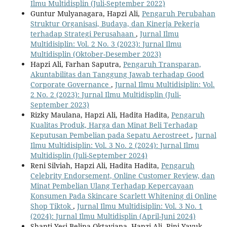
Ilmu Multidisplin (Juli-September 2022)
Guntur Mulyanagara, Hapzi Ali,
Pengaruh Perubahan
Struktur Organisasi, Budaya, dan Kinerja Pekerja
terhadap Strategi Perusahaan
,
Jurnal Ilmu
Multidisiplin: Vol. 2 No. 3 (2023): Jurnal Ilmu
Multidisplin (Oktober-Desember 2023)
Hapzi Ali, Farhan Saputra,
Pengaruh Transparan,
Akuntabilitas dan Tanggung Jawab terhadap Good
Corporate Governance
,
Jurnal Ilmu Multidisiplin: Vol.
2 No. 2 (2023): Jurnal Ilmu Multidisplin (Juli-
September 2023)
Rizky Maulana, Hapzi Ali, Hadita Hadita,
Pengaruh
Kualitas Produk, Harga dan Minat Beli Terhadap
Keputusan Pembelian pada Sepatu Aerostreet
,
Jurnal
Ilmu Multidisiplin: Vol. 3 No. 2 (2024): Jurnal Ilmu
Multidisplin (Juli-September 2024)
Reni Silviah, Hapzi Ali, Hadita Hadita,
Pengaruh
Celebrity Endorsement, Online Customer Review, dan
Minat Pembelian Ulang Terhadap Kepercayaan
Konsumen Pada Skincare Scarlett Whitening di Online
Shop Tiktok
,
Jurnal Ilmu Multidisiplin: Vol. 3 No. 1
(2024): Jurnal Ilmu Multidisplin (April-Juni 2024)
Shanti Yesi Belina Oktaviana, Hapzi Ali, Rini Yayuk