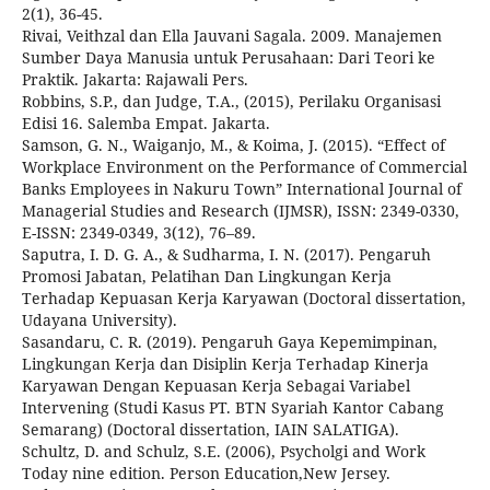
2(1), 36-45.
Rivai, Veithzal dan Ella Jauvani Sagala. 2009. Manajemen
Sumber Daya Manusia untuk Perusahaan: Dari Teori ke
Praktik. Jakarta: Rajawali Pers.
Robbins, S.P., dan Judge, T.A., (2015), Perilaku Organisasi
Edisi 16. Salemba Empat. Jakarta.
Samson, G. N., Waiganjo, M., & Koima, J. (2015). “Effect of
Workplace Environment on the Performance of Commercial
Banks Employees in Nakuru Town” International Journal of
Managerial Studies and Research (IJMSR), ISSN: 2349-0330,
E-ISSN: 2349-0349, 3(12), 76–89.
Saputra, I. D. G. A., & Sudharma, I. N. (2017). Pengaruh
Promosi Jabatan, Pelatihan Dan Lingkungan Kerja
Terhadap Kepuasan Kerja Karyawan (Doctoral dissertation,
Udayana University).
Sasandaru, C. R. (2019). Pengaruh Gaya Kepemimpinan,
Lingkungan Kerja dan Disiplin Kerja Terhadap Kinerja
Karyawan Dengan Kepuasan Kerja Sebagai Variabel
Intervening (Studi Kasus PT. BTN Syariah Kantor Cabang
Semarang) (Doctoral dissertation, IAIN SALATIGA).
Schultz, D. and Schulz, S.E. (2006), Psycholgi and Work
Today nine edition. Person Education,New Jersey.