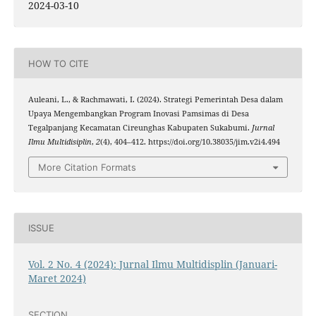
2024-03-10
HOW TO CITE
Auleani, L., & Rachmawati, I. (2024). Strategi Pemerintah Desa dalam
Upaya Mengembangkan Program Inovasi Pamsimas di Desa
Tegalpanjang Kecamatan Cireunghas Kabupaten Sukabumi.
Jurnal
Ilmu Multidisiplin
,
2
(4), 404–412. https://doi.org/10.38035/jim.v2i4.494
More Citation Formats
ISSUE
Vol. 2 No. 4 (2024): Jurnal Ilmu Multidisplin (Januari-
Maret 2024)
SECTION