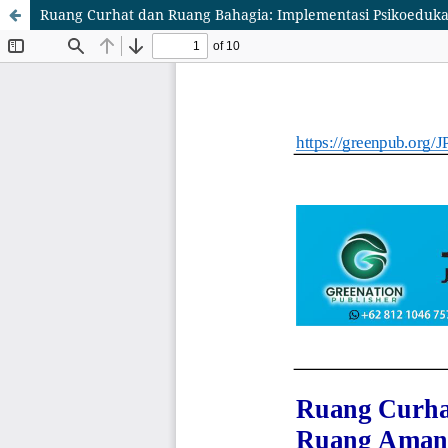
Ruang Curhat dan Ruang Bahagia: Implementasi Psikoeduk