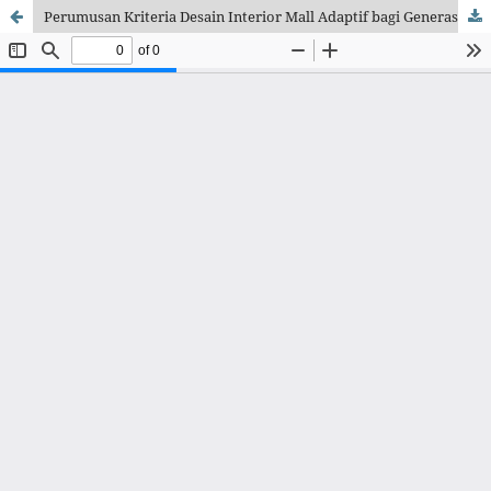
Perumusan Kriteria Desain Interior Mall Adaptif bagi Generasi Z di Yogyakarta: Ruang Publik Inklusif di Era Digital