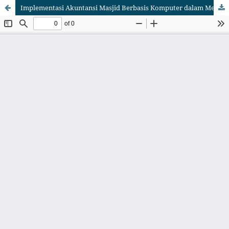
Implementasi Akuntansi Masjid Berbasis Komputer dalam Meningkatkan Kualitas Laporan Keuangan Masjid