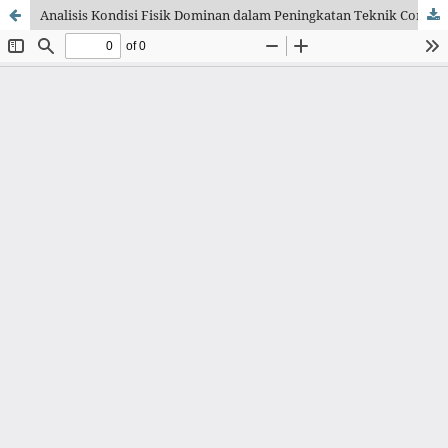
Analisis Kondisi Fisik Dominan dalam Peningkatan Teknik Controlling Atlet Futsal 1930 Semarang