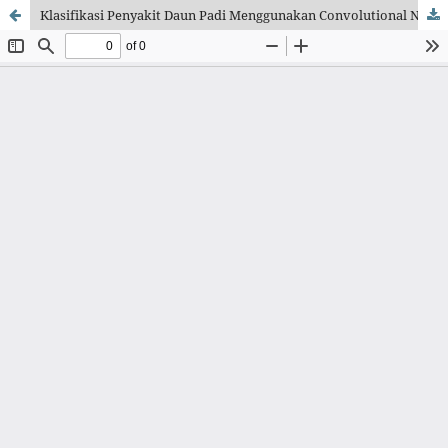
Klasifikasi Penyakit Daun Padi Menggunakan Convolutional Neural Network (CNN) Berbasis Pengolahan Citra Digital untuk Mendukung Ketahanan Pangan Nasional